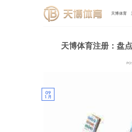
跳
到
天博体育
内
容
天博体育注册：盘点
PO
09
1 月