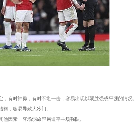
定，有时神勇，有时不堪一击，容易出现以弱胜强或平强的情况
糟糕，容易导致大冷门。
其他因素，客场弱旅容易逼平主场强队。