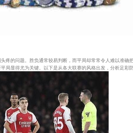
到头疼的问题。胜负通常较易判断，而平局却常常令人难以准确
断平局显得尤为关键。以下是从各大联赛的风格出发，分析足彩