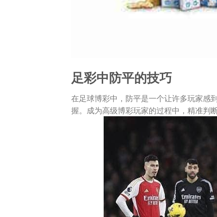
足彩中防平的技巧
在足球博彩中，防平是一个让许多玩家感
握。成为高级博彩玩家的过程中，精准判