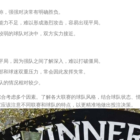
称，强强对决常有明确胜负。
能力不足，难以形成激烈攻击，容易出现平局。
较弱的球队对决中，双方实力接近。
平局，因为强队之间了解深入，难以打破僵局。
部和球迷双重压力，常会因此发挥失常。
队的情况相对较少。
综合考虑多个因素。了解各大联赛的球队风格，结合球队状态、
家应该注意不同联赛和球队的特点，以更精准地做出投注决策。