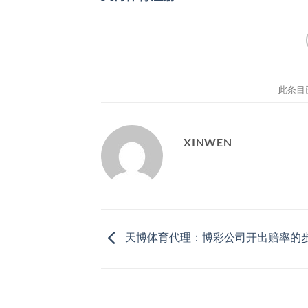
此条目
XINWEN
天博体育代理：博彩公司开出赔率的