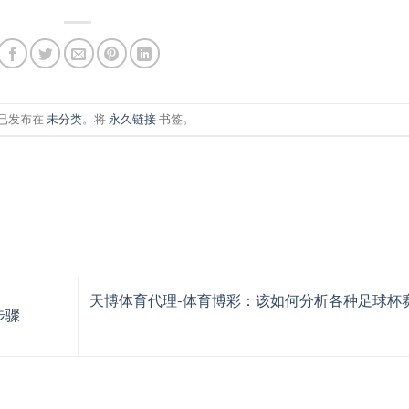
已发布在
未分类
。将
永久链接
书签。
天博体育代理-体育博彩：该如何分析各种足球杯
步骤