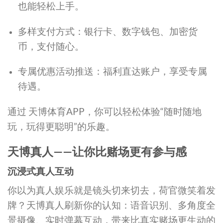
也能轻松上手。
多样支付方式：银行卡、数字钱包、加密货
币，支付随心。
专属优惠活动推送：福利直达账户，享受专属
待遇。
通过 天博体育APP，你可以轻松体验“随时随地
玩，玩得更聪明”的乐趣。
天博真人——让你比赌场更有参与感
沉浸式真人互动
你以为真人娱乐就是镜头切来切去，荷官微笑着发
牌？天博真人刷新你的认知：语音识别、多角度全
景摄像、实时弹幕互动，带来比真实赌场更生动的