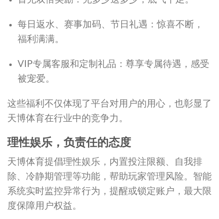
每日返水、赛事加码、节日礼遇：惊喜不断，
福利满满。
VIP专属客服和定制礼品：尊享专属待遇，感受
被宠爱。
这些福利不仅体现了平台对用户的用心，也彰显了
天博体育在行业中的竞争力。
理性娱乐，负责任的态度
天博体育提倡理性娱乐，内置投注限额、自我排
除、冷静期管理等功能，帮助玩家管理风险。智能
系统实时监控异常行为，提醒或锁定账户，最大限
度保障用户权益。