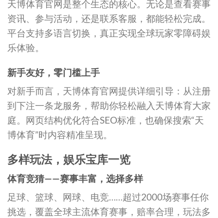
天博体育官网是整个生态的核心。无论是查看赛事
资讯、参与活动，还是联系客服，都能轻松完成。
平台支持多语言切换，真正实现全球玩家零障碍娱
乐体验。
新手友好，零门槛上手
对新手而言，天博体育官网提供详细引导：从注册
到下注一条龙服务，帮助你轻松融入天博体育大家
庭。网页结构优化符合SEO标准，也确保搜索“天
博体育”时内容精准呈现。
多样玩法，娱乐宝库一览
体育竞猜——赛事丰富，选择多样
足球、篮球、网球、电竞……超过2000场赛事任你
挑选，覆盖全球主流体育赛事，赔率合理，玩法多