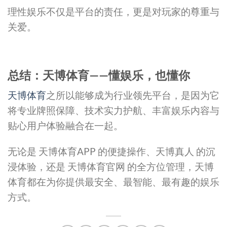
理性娱乐不仅是平台的责任，更是对玩家的尊重与
关爱。
总结：天博体育——懂娱乐，也懂你
天博体育
之所以能够成为行业领先平台，是因为它
将专业牌照保障、技术实力护航、丰富娱乐内容与
贴心用户体验融合在一起。
无论是 天博体育APP 的便捷操作、天博真人 的沉
浸体验，还是 天博体育官网 的全方位管理，天博
体育都在为你提供最安全、最智能、最有趣的娱乐
方式。