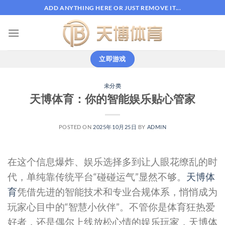
跳
ADD ANYTHING HERE OR JUST REMOVE IT...
到
内
容
立即游戏
未分类
天博体育：你的智能娱乐贴心管家
POSTED ON
2025年10月25日
BY
ADMIN
在这个信息爆炸、娱乐选择多到让人眼花缭乱的时
代，单纯靠传统平台“碰碰运气”显然不够。
天博体
育
凭借先进的智能技术和专业合规体系，悄悄成为
玩家心目中的“智慧小伙伴”。不管你是体育狂热爱
好者，还是偶尔上线放松心情的娱乐玩家，天博体