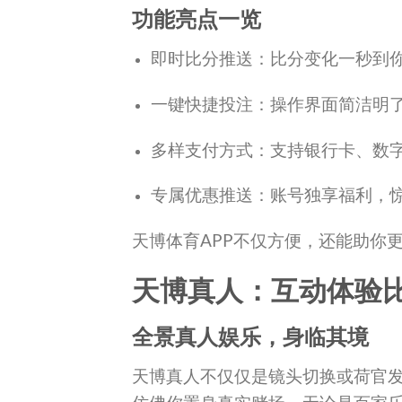
功能亮点一览
即时比分推送：比分变化一秒到
一键快捷投注：操作界面简洁明
多样支付方式：支持银行卡、数
专属优惠推送：账号独享福利，
天博体育APP不仅方便，还能助你
天博真人：互动体验
全景真人娱乐，身临其境
天博真人不仅仅是镜头切换或荷官