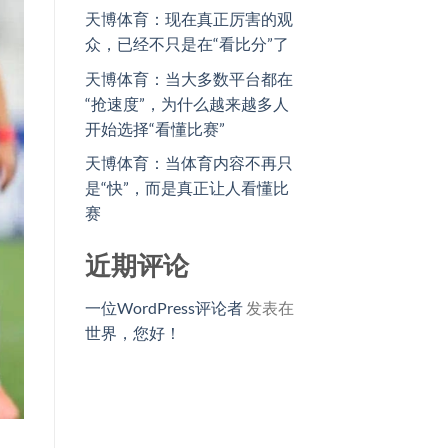
天博体育：现在真正厉害的观
众，已经不只是在“看比分”了
天博体育：当大多数平台都在
“抢速度”，为什么越来越多人
开始选择“看懂比赛”
天博体育：当体育内容不再只
是“快”，而是真正让人看懂比
赛
近期评论
一位WordPress评论者
发表在
世界，您好！