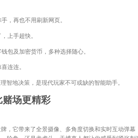
你手，再也不用刷新网页。
了，上手超快。
字钱包及加密货币，多种选择随心。
惊喜连连。
更理智地决策，是现代玩家不可或缺的智能助手。
比赌场更精彩
发牌，它带来了全景摄像、多角度切换和实时互动弹幕