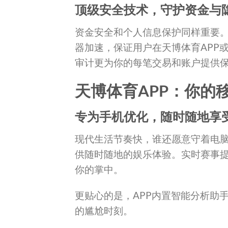
顶级安全技术，守护资金与
资金安全和个人信息保护同样重要
器加速，保证用户在天博体育APP
审计更为你的每笔交易和账户提供
天博体育APP：你的
专为手机优化，随时随地享
现代生活节奏快，谁还愿意守着电脑
供随时随地的娱乐体验。实时赛事
你的掌中。
更贴心的是，APP内置智能分析助
的尴尬时刻。