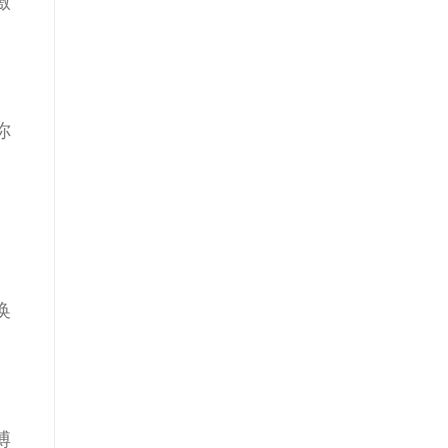
激
你
换
博