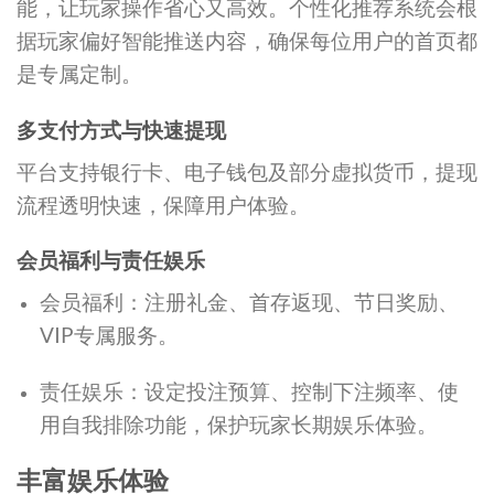
能，让玩家操作省心又高效。个性化推荐系统会根
据玩家偏好智能推送内容，确保每位用户的首页都
是专属定制。
多支付方式与快速提现
平台支持银行卡、电子钱包及部分虚拟货币，提现
流程透明快速，保障用户体验。
会员福利与责任娱乐
会员福利：注册礼金、首存返现、节日奖励、
VIP专属服务。
责任娱乐：设定投注预算、控制下注频率、使
用自我排除功能，保护玩家长期娱乐体验。
丰富娱乐体验