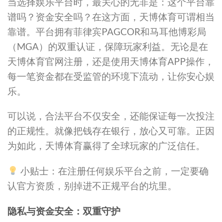
当选择娱乐平台时，最关心的无非是：这个平台靠
谱吗？资金安全吗？在这方面，天博体育可谓相当
靠谱。平台拥有菲律宾PAGCOR和马耳他博彩局
（MGA）的双重认证，保障玩家利益。无论是在
天博体育官网注册，还是使用天博体育APP操作，
每一笔资金都在受监管的环境下流动，让你安心娱
乐。
可以说，合法平台不仅安全，还能保证每一次投注
的正规性。就像把钱存在银行，放心又可靠。正因
为如此，天博体育赢得了全球玩家的广泛信任。
小贴士：在注册任何娱乐平台之前，一定要确
认官方资质，别掉进不正规平台的坑里。
隐私与资金安全：双重守护