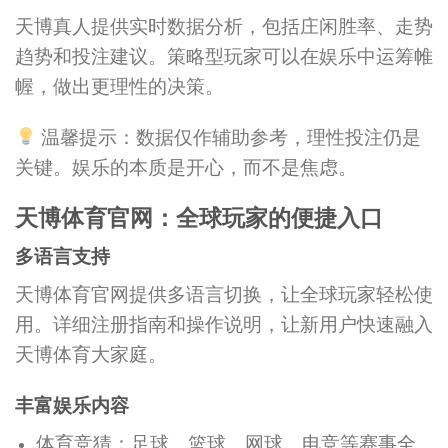
天博真人提供实时数据分析，包括庄闲胜率、走势
趋势和投注建议。策略型玩家可以在娱乐中运筹帷
幄，做出更理性的决策。
温馨提示：数据仅作辅助参考，理性投注仍是
关键。娱乐的本质是开心，而不是焦虑。
天博体育官网：全球玩家的便捷入口
多语言支持
天博体育官网提供多语言切换，让全球玩家轻松使
用。详细注册指南和操作说明，让新用户快速融入
天博体育大家庭。
丰富娱乐内容
体育竞猜：足球、篮球、网球、电竞等赛事全