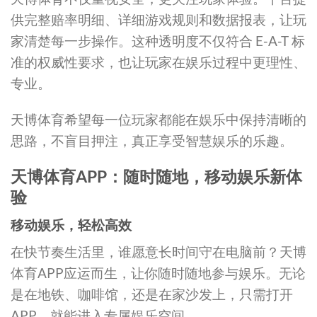
供完整赔率明细、详细游戏规则和数据报表，让玩
家清楚每一步操作。这种透明度不仅符合 E-A-T 标
准的权威性要求，也让玩家在娱乐过程中更理性、
专业。
天博体育希望每一位玩家都能在娱乐中保持清晰的
思路，不盲目押注，真正享受智慧娱乐的乐趣。
天博体育APP：随时随地，移动娱乐新体
验
移动娱乐，轻松高效
在快节奏生活里，谁愿意长时间守在电脑前？天博
体育APP应运而生，让你随时随地参与娱乐。无论
是在地铁、咖啡馆，还是在家沙发上，只需打开
APP，就能进入专属娱乐空间。