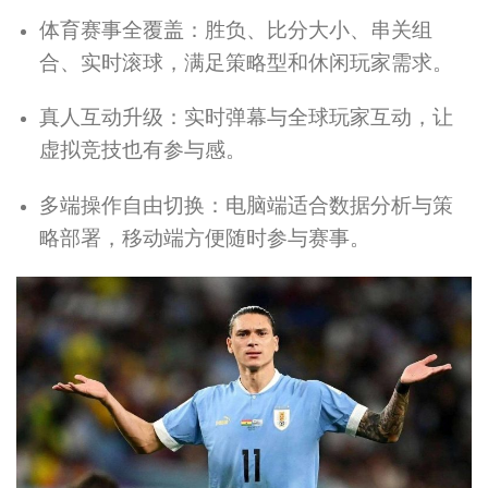
体育赛事全覆盖：胜负、比分大小、串关组
合、实时滚球，满足策略型和休闲玩家需求。
真人互动升级：实时弹幕与全球玩家互动，让
虚拟竞技也有参与感。
多端操作自由切换：电脑端适合数据分析与策
略部署，移动端方便随时参与赛事。