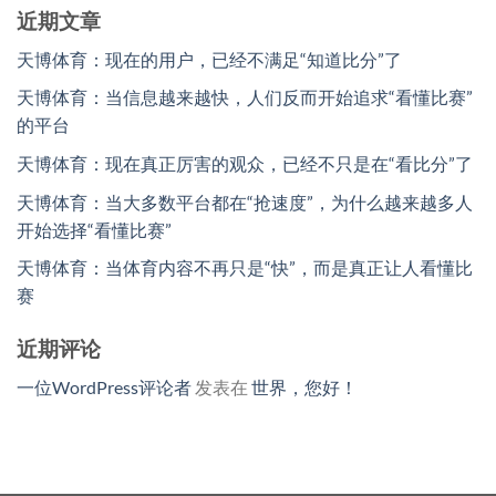
近期文章
天博体育：现在的用户，已经不满足“知道比分”了
天博体育：当信息越来越快，人们反而开始追求“看懂比赛”
的平台
天博体育：现在真正厉害的观众，已经不只是在“看比分”了
天博体育：当大多数平台都在“抢速度”，为什么越来越多人
开始选择“看懂比赛”
天博体育：当体育内容不再只是“快”，而是真正让人看懂比
赛
近期评论
一位WordPress评论者
发表在
世界，您好！