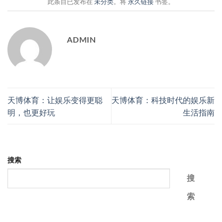
此条目已发布在
未分类
。将
永久链接
书签。
ADMIN
天博体育：让娱乐变得更聪
天博体育：科技时代的娱乐新
明，也更好玩
生活指南
搜索
搜
索