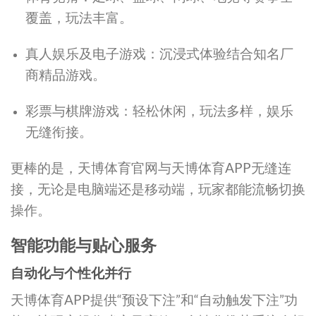
覆盖，玩法丰富。
真人娱乐及电子游戏：沉浸式体验结合知名厂
商精品游戏。
彩票与棋牌游戏：轻松休闲，玩法多样，娱乐
无缝衔接。
更棒的是，天博体育官网与天博体育APP无缝连
接，无论是电脑端还是移动端，玩家都能流畅切换
操作。
智能功能与贴心服务
自动化与个性化并行
天博体育APP提供“预设下注”和“自动触发下注”功