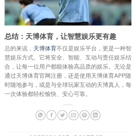
总结：天博体育，让智慧娱乐更有趣
总的来说，
天博体育
不仅是娱乐平台，更是一种智
慧娱乐方式。它将安全、智能、互动与责任娱乐结
合，让每一位用户都能体验高品质的娱乐。无论是
通过天博体育官网注册，还是使用天博体育APP随
时随地参与，或是与全球玩家互动的天博真人，每
一次体验都轻松愉快、安心可靠。