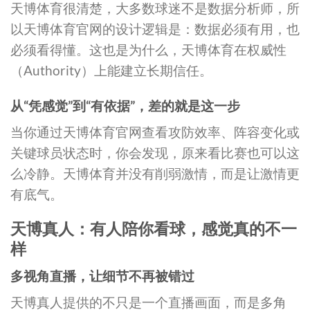
天博体育很清楚，大多数球迷不是数据分析师，所
以天博体育官网的设计逻辑是：数据必须有用，也
必须看得懂。这也是为什么，天博体育在权威性
（Authority）上能建立长期信任。
从“凭感觉”到“有依据”，差的就是这一步
当你通过天博体育官网查看攻防效率、阵容变化或
关键球员状态时，你会发现，原来看比赛也可以这
么冷静。天博体育并没有削弱激情，而是让激情更
有底气。
天博真人：有人陪你看球，感觉真的不一
样
多视角直播，让细节不再被错过
天博真人提供的不只是一个直播画面，而是多角