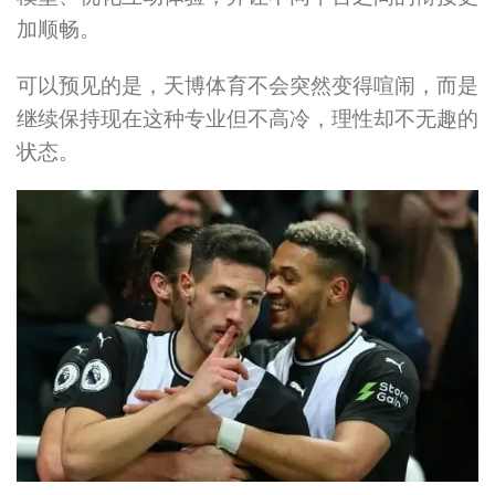
加顺畅。
可以预见的是，天博体育不会突然变得喧闹，而是
继续保持现在这种专业但不高冷，理性却不无趣的
状态。