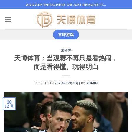
跳
ADD ANYTHING HERE OR JUST REMOVE IT...
到
内
容
立即游戏
未分类
天博体育：当观赛不再只是看热闹，
而是看得懂、玩得明白
POSTED ON
2025年12月18日
BY
ADMIN
18
12 月