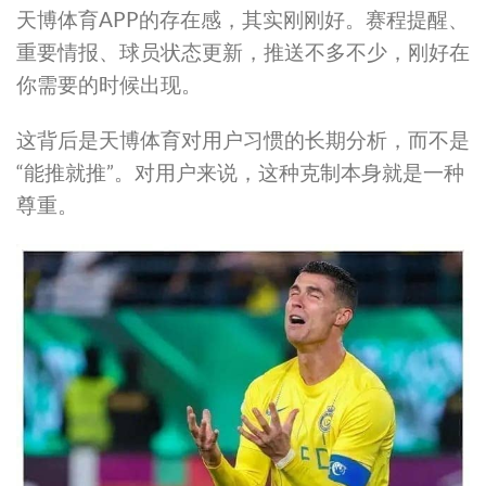
天博体育APP的存在感，其实刚刚好。赛程提醒、
重要情报、球员状态更新，推送不多不少，刚好在
你需要的时候出现。
这背后是天博体育对用户习惯的长期分析，而不是
“能推就推”。对用户来说，这种克制本身就是一种
尊重。