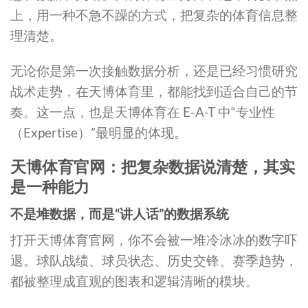
上，用一种不急不躁的方式，把复杂的体育信息整
理清楚。
无论你是第一次接触数据分析，还是已经习惯研究
战术走势，在天博体育里，都能找到适合自己的节
奏。这一点，也是天博体育在 E-A-T 中“专业性
（Expertise）”最明显的体现。
天博体育官网：把复杂数据说清楚，其实
是一种能力
不是堆数据，而是“讲人话”的数据系统
打开天博体育官网，你不会被一堆冷冰冰的数字吓
退。球队战绩、球员状态、历史交锋、赛季趋势，
都被整理成直观的图表和逻辑清晰的模块。