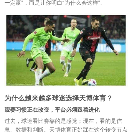
一定赢”，而是让你明白“为什么会这样”。
为什么越来越多球迷选择天博体育？
观赛习惯正在改变，平台必须跟着进化
过去，球迷看比赛靠的是感觉；现在，看的是信
息、数据和判断。天博体育正好踩在这个转变节点