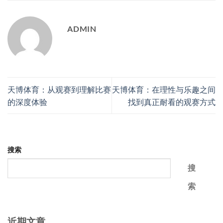
ADMIN
天博体育：从观赛到理解比赛
天博体育：在理性与乐趣之间
的深度体验
找到真正耐看的观赛方式
搜索
搜
索
近期文章