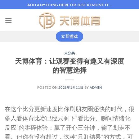
跳
ADD ANYTHING HERE OR JUST REMOVE IT...
到
内
容
立即游戏
未分类
天博体育：让观赛变得有趣又有深度
的智慧选择
POSTED ON
2026年1月11日
BY
ADMIN
在这个比分更新速度比你刷朋友圈还快的时代，很
多人看体育比赛已经只剩下“看比分、瞬间情绪化
反应”的零碎体验：赢了开心三分钟，输了划走不
看。但你有没有想过，这种“只盯结果”的方式，可