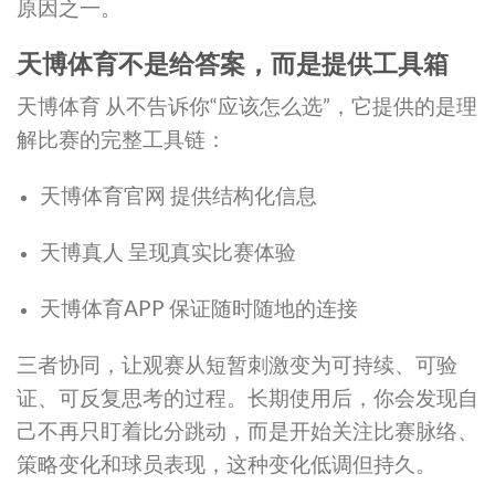
原因之一。
天博体育不是给答案，而是提供工具箱
天博体育 从不告诉你“应该怎么选”，它提供的是理
解比赛的完整工具链：
天博体育官网 提供结构化信息
天博真人 呈现真实比赛体验
天博体育APP 保证随时随地的连接
三者协同，让观赛从短暂刺激变为可持续、可验
证、可反复思考的过程。长期使用后，你会发现自
己不再只盯着比分跳动，而是开始关注比赛脉络、
策略变化和球员表现，这种变化低调但持久。