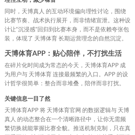
同时，天博真人 的互动环境偏向理性讨论，围绕
比赛节奏、战术执行展开，而非情绪宣泄。这种设
计让“沉浸感”回归到比赛本身，而不是依赖夸张包
装，体现了 天博体育 长期运营理念的自然沉淀。
天博体育APP：贴心陪伴，不打扰生活
在碎片化时间成为常态的今天，天博体育APP 成
为用户与 天博体育 连接最频繁的入口。APP 的设
计哲学很简单：整合而非堆叠，陪伴而非打扰。
关键信息一目了然
天博体育APP 将 天博体育官网 的数据逻辑与 天博
真人 的动态整合在一个清晰路径中，让你无需频
繁切换就能掌握比赛全貌。推送机制克制，只在真