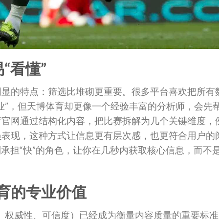
“看懂”
明显的特点：筛选比堆砌更重要。很多平台喜欢把所有
业”，但天博体育却更像一个经验丰富的分析师，会先
育官网通过结构化内容，把比赛拆解为几个关键维度，
员表现，这种方式让信息更有层次感，也更符合用户的
则承担“快”的角色，让你在几秒内获取核心信息，而不
体育的专业价值
业性、权威性、可信度）已经成为衡量内容质量的重要标