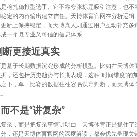
说是稳扎稳打型选手。它不靠夸张标题吸引注意，也不
期稳定的内容输出建立信任。天博体育官网在分析逻辑
据更新上保持稳定，而天博真人则通过用户互动补充多
形成一个既专业又可信的信息体系。
判断更接近真实
而是基于长期数据沉淀形成的分析模型。比如在天博体
据，还包括历史趋势与长期表现，这种“时间维度”的
比之下，单一比赛的数据往往容易误导判断，而天博体
险。
而不是“讲复杂”
说复杂，而是把复杂事情讲明白。天博体育正是抓住了
比分，还是天博体育官网的深度解读，都会优先呈现关