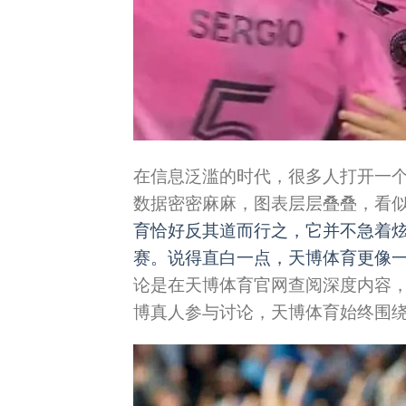
在信息泛滥的时代，很多人打开一个
数据密密麻麻，图表层层叠叠，看
育恰好反其道而行之，它并不急着
赛。说得直白一点，天博体育更像
论是在天博体育官网查阅深度内容，
博真人参与讨论，天博体育始终围