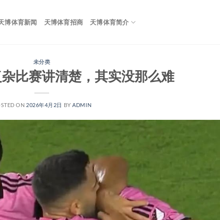
天博体育新闻
天博体育招商
天博体育简介
未分类
复杂比赛讲清楚，其实没那么难
STED ON
2026年4月2日
BY
ADMIN