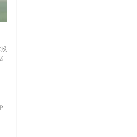
它没
据
P