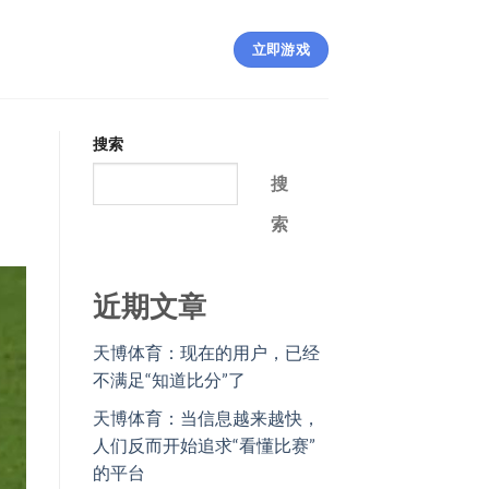
立即游戏
搜索
搜
索
近期文章
天博体育：现在的用户，已经
不满足“知道比分”了
天博体育：当信息越来越快，
人们反而开始追求“看懂比赛”
的平台