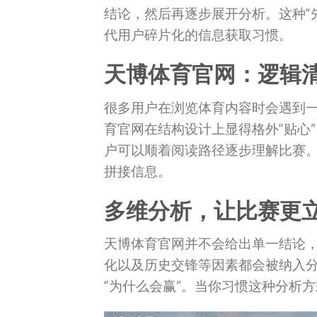
结论，然后再逐步展开分析。这种“
代用户碎片化的信息获取习惯。
天博体育官网：逻辑
很多用户在浏览体育内容时会遇到
育官网在结构设计上显得格外“贴心
户可以顺着阅读路径逐步理解比赛
拼接信息。
多维分析，让比赛更
天博体育官网并不会给出单一结论
化以及历史交锋等因素都会被纳入分
“为什么会赢”。当你习惯这种分析