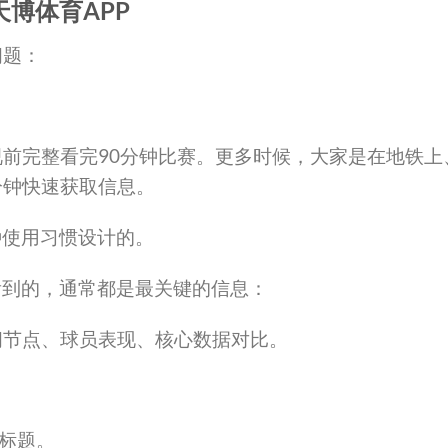
博体育APP
问题：
前完整看完90分钟比赛。更多时候，大家是在地铁上
分钟快速获取信息。
种使用习惯设计的。
看到的，通常都是最关键的信息：
间节点、球员表现、核心数据对比。
”标题。