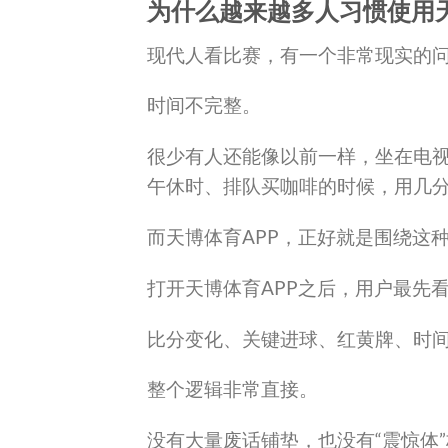
为什么越来越多人习惯使用天
现代人看比赛，有一个非常现实的
时间不完整。
很少有人还能像以前一样，坐在电视
午休时、排队买咖啡的时候，用几
而天博体育APP，正好就是围绕这
打开天博体育APP之后，用户最先
比分变化、关键进球、红黄牌、时
整个逻辑非常直接。
没有大量废话铺垫，也没有“震惊体