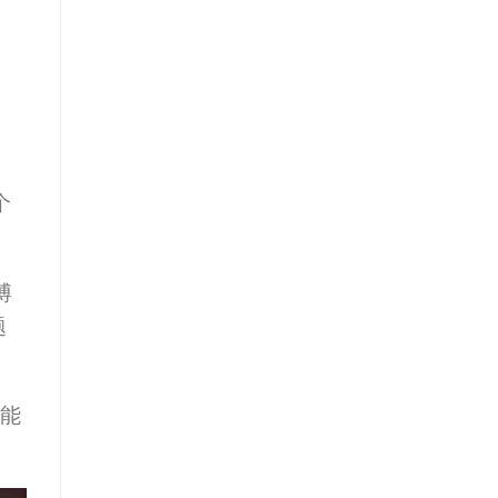
。
个
博
题
的能