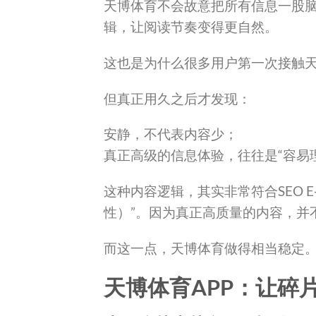
天博体育不会故意把所有信息一股
辑，让阅读节奏变得更自然。
这也是为什么很多用户第一次接触天
但真正用久之后才发现：
安静，不代表内容少；
真正高级的信息体验，往往是“容易
这种内容逻辑，其实非常符合SEO E-A-T
性）”。因为真正高质量的内容，并
而这一点，天博体育做得相当稳定
天博体育APP：让碎