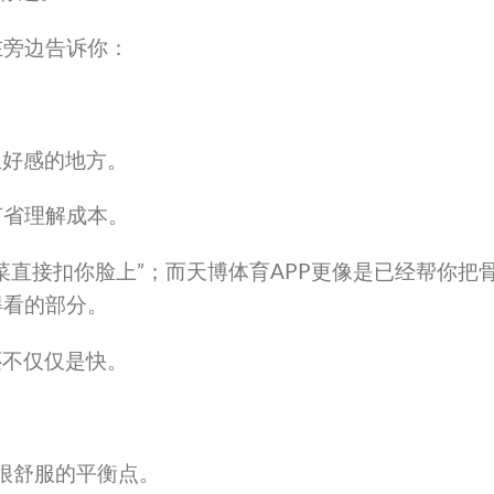
在旁边告诉你：
生好感的地方。
节省理解成本。
菜直接扣你脸上”；而天博体育APP更像是已经帮你把
得看的部分。
还不仅仅是快。
个很舒服的平衡点。