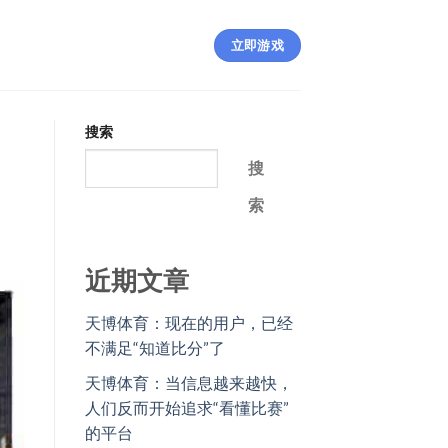
立即游戏
搜索
搜
索
近期文章
天博体育：现在的用户，已经
不满足“知道比分”了
天博体育：当信息越来越快，
人们反而开始追求“看懂比赛”
的平台