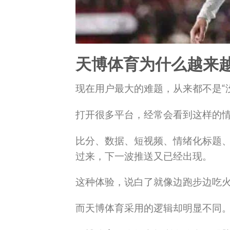
天博体育为什么越来
现在用户最大的难题，从来都不是“
打开很多平台，经常会看到这样的
比分、数据、短视频、情绪化标题
过来，下一波推送又已经出现。
这种体验，说白了就像边跑步边吃
而天博体育采用的逻辑却明显不同